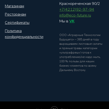
Краснореченская 90/2
Магазинам
+7(4212)92-97-94
Ресторанам
info@eco-future.ru
Мы в
VK
Сертификаты
Политика
ООО «Аграрные Технологии
конфиденциальности
Будущего» – 365 дней в году
выращиваем листовые салаты
и пряные травы категории
«ультрафреш»/ готов к
употреблению/не надо мыть,
100 % пользы для наших
бизнес-клиентов по всему
Дальнему Востоку.